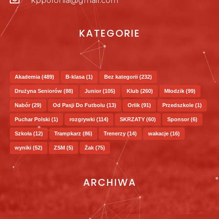
kppolonia@gmail.com
KATEGORIE
Akademia
(489)
B-klasa
(1)
Bez kategorii
(232)
Drużyna Seniorów
(88)
Junior
(105)
Klub
(260)
Młodzik
(99)
Nabór
(29)
Od Pasji Do Futbolu
(13)
Orlik
(91)
Przedszkole
(1)
Puchar Polski
(1)
rozgrywki
(114)
SKRZATY
(60)
Sponsor
(6)
Szkoła
(12)
Trampkarz
(86)
Trenerzy
(14)
wakacje
(16)
wyniki
(52)
ZSM
(5)
Żak
(75)
ARCHIWA