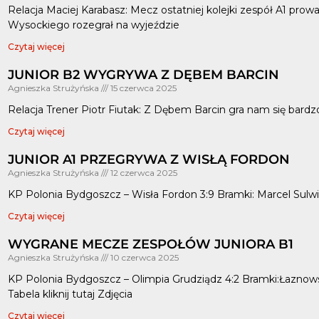
Relacja Maciej Karabasz: Mecz ostatniej kolejki zespół A1 pro
Wysockiego rozegrał na wyjeździe
Czytaj więcej
JUNIOR B2 WYGRYWA Z DĘBEM BARCIN
Agnieszka Strużyńska
15 czerwca 2025
Relacja Trener Piotr Fiutak: Z Dębem Barcin gra nam się bardz
Czytaj więcej
JUNIOR A1 PRZEGRYWA Z WISŁĄ FORDON
Agnieszka Strużyńska
12 czerwca 2025
KP Polonia Bydgoszcz – Wisła Fordon 3:9 Bramki: Marcel Sulwińs
Czytaj więcej
WYGRANE MECZE ZESPOŁÓW JUNIORA B1
Agnieszka Strużyńska
10 czerwca 2025
KP Polonia Bydgoszcz – Olimpia Grudziądz 4:2 Bramki:Łazno
Tabela kliknij tutaj Zdjęcia
Czytaj więcej