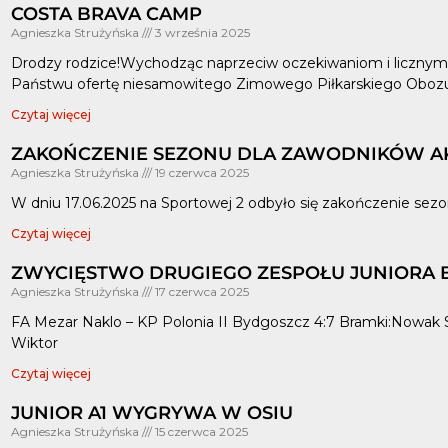
COSTA BRAVA CAMP
Agnieszka Strużyńska
3 września 2025
Drodzy rodzice!Wychodząc naprzeciw oczekiwaniom i licznym
Państwu ofertę niesamowitego Zimowego Piłkarskiego Oboz
Czytaj więcej
ZAKOŃCZENIE SEZONU DLA ZAWODNIKÓW A
Agnieszka Strużyńska
19 czerwca 2025
W dniu 17.06.2025 na Sportowej 2 odbyło się zakończenie sezon
Czytaj więcej
ZWYCIĘSTWO DRUGIEGO ZESPOŁU JUNIORA 
Agnieszka Strużyńska
17 czerwca 2025
FA Mezar Naklo – KP Polonia II Bydgoszcz 4:7 Bramki:Nowak
Wiktor
Czytaj więcej
JUNIOR A1 WYGRYWA W OSIU
Agnieszka Strużyńska
15 czerwca 2025