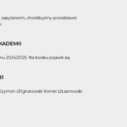
 zapytaniom, chcielibyśmy przedstawić
u
KADEMII
u 2024/2025. Na boisku pojawili się
B1
 Szymon x3Ignatowski Kornel x2Łaznowski