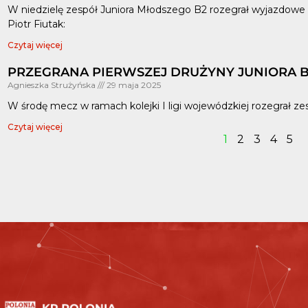
W niedzielę zespół Juniora Młodszego B2 rozegrał wyjazdowe 
Piotr Fiutak:
Czytaj więcej
PRZEGRANA PIERWSZEJ DRUŻYNY JUNIORA B
Agnieszka Strużyńska
29 maja 2025
W środę mecz w ramach kolejki I ligi wojewódzkiej rozegrał ze
Czytaj więcej
1
2
3
4
5