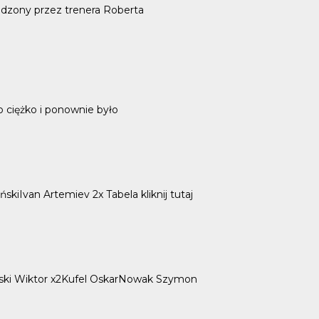
wadzony przez trenera Roberta
o ciężko i ponownie było
kiIvan Artemiev 2x Tabela kliknij tutaj
wski Wiktor x2Kufel OskarNowak Szymon