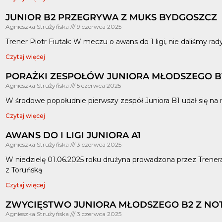
JUNIOR B2 PRZEGRYWA Z MUKS BYDGOSZCZ
Agnieszka Strużyńska
9 czerwca 2025
Trener Piotr Fiutak: W meczu o awans do 1 ligi, nie daliśmy r
Czytaj więcej
PORAŻKI ZESPOŁÓW JUNIORA MŁODSZEGO B
Agnieszka Strużyńska
5 czerwca 2025
W środowe popołudnie pierwszy zespół Juniora B1 udał się na 
Czytaj więcej
AWANS DO I LIGI JUNIORA A1
Agnieszka Strużyńska
3 czerwca 2025
W niedzielę 01.06.2025 roku drużyna prowadzona przez Trene
z Toruńską
Czytaj więcej
ZWYCIĘSTWO JUNIORA MŁODSZEGO B2 Z N
Agnieszka Strużyńska
3 czerwca 2025