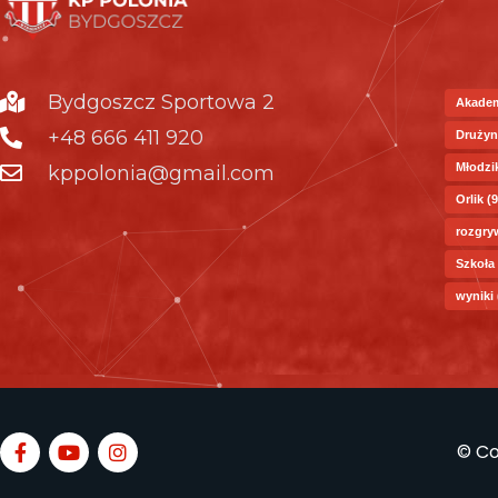
Bydgoszcz Sportowa 2
Akade
+48 666 411 920
Drużyn
Młodzi
kppolonia@gmail.com
Orlik
(9
rozgry
Szkoła
wyniki
© Co