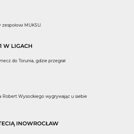
ady zespołowi MUKSU.
1 W LIGACH
mecz do Torunia, gdzie przegrał
ra Robert Wysockiego wygrywając u siebie
OTECIĄ INOWROCŁAW