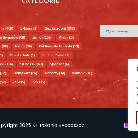
KATEGORIE
mia
(489)
B-klasa
(1)
Bez kategorii
(232)
a Seniorów
(88)
Junior
(105)
Klub
(260)
k
(99)
Nabór
(29)
Od Pasji Do Futbolu
(13)
1)
Przedszkole
(1)
Puchar Polski
(1)
wki
(114)
SKRZATY
(60)
Sponsor
(6)
(12)
Trampkarz
(86)
Trenerzy
(14)
wakacje
(16)
(52)
ZSM
(5)
Żak
(75)
pyright 2025 KP Polonia Bydgoszcz