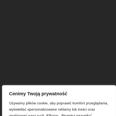
ARCHIWA
Cenimy Twoją prywatność
Używamy plików cookie, aby poprawić komfort przeglądania,
wyświetlać spersonalizowane reklamy lub treści oraz
© Copyright 2025 KP Polonia Bydgoszcz
analizować nasz ruch. Klikając „Akceptuj wszystko”,