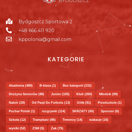
Bydgoszcz Sportowa 2
+48 666 411 920
kppolonia@gmail.com
KATEGORIE
Akademia
(489)
B-klasa
(1)
Bez kategorii
(232)
Drużyna Seniorów
(88)
Junior
(105)
Klub
(260)
Młodzik
(99)
Nabór
(29)
Od Pasji Do Futbolu
(13)
Orlik
(91)
Przedszkole
(1)
Puchar Polski
(1)
rozgrywki
(114)
SKRZATY
(60)
Sponsor
(6)
Szkoła
(12)
Trampkarz
(86)
Trenerzy
(14)
wakacje
(16)
wyniki
(52)
ZSM
(5)
Żak
(75)