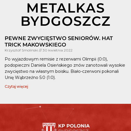
METALKAS
BYDGOSZCZ
PEWNE ZWYCIĘSTWO SENIORÓW. HAT
TRICK MAKOWSKIEGO
Krzysztof Smolinski
30 kwietnia 2022
Po wyjazdowym remisie z rezerwami Olimpii (0:0),
podopieczni Daniela Osieńskiego znów zanotowali wysokie
zwycięstwo na własnym boisku. Biało-czerwoni pokonali
Unię Wąbrzeźno 5:0 (1:0).
Czytaj więcej