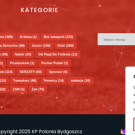
KATEGORIE
mia
(489)
B-klasa
(1)
Bez kategorii
(232)
a Seniorów
(88)
Junior
(105)
Klub
(260)
k
(99)
Nabór
(29)
Od Pasji Do Futbolu
(13)
1)
Przedszkole
(1)
Puchar Polski
(1)
wki
(114)
SKRZATY
(60)
Sponsor
(6)
(12)
Trampkarz
(86)
Trenerzy
(14)
wakacje
(16)
(52)
ZSM
(5)
Żak
(75)
pyright 2025 KP Polonia Bydgoszcz