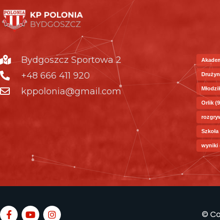
Bydgoszcz Sportowa 2
Akade
+48 666 411 920
Drużyn
Młodzi
kppolonia@gmail.com
Orlik
(9
rozgry
Szkoła
wyniki
© Co