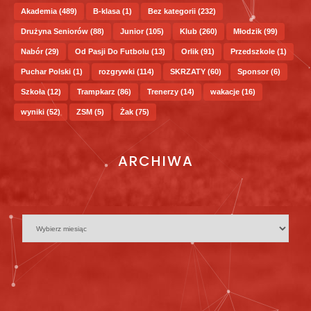
Akademia
(489)
B-klasa
(1)
Bez kategorii
(232)
Drużyna Seniorów
(88)
Junior
(105)
Klub
(260)
Młodzik
(99)
Nabór
(29)
Od Pasji Do Futbolu
(13)
Orlik
(91)
Przedszkole
(1)
Puchar Polski
(1)
rozgrywki
(114)
SKRZATY
(60)
Sponsor
(6)
Szkoła
(12)
Trampkarz
(86)
Trenerzy
(14)
wakacje
(16)
wyniki
(52)
ZSM
(5)
Żak
(75)
ARCHIWA