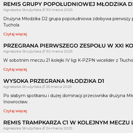
REMIS GRUPY POPOŁUDNIOWEJ MŁODZIKA D2
Agnieszka Strużyńska
30 marca 2025
Drużyna Młodzika D2 grupa popołudniowa zdobywa pierwszy p
Tuchola
Czytaj więcej
PRZEGRANA PIERWSZEGO ZESPOŁU W XXI KOL
Agnieszka Strużyńska
30 marca 2025
W sobotnim meczu 21 kolejki IV ligi K-PZPN wicelider z Tłuch
Czytaj więcej
WYSOKA PRZEGRANA MŁODZIKA D1
Agnieszka Strużyńska
25 marca 2025
Po słabym spotkaniu i dużej dominacji przeciwnika drużyna Mł
Inowrocław.
Czytaj więcej
REMIS TRAMPKARZA C1 W KOLEJNYM MECZU
Agnieszka Strużyńska
24 marca 2025