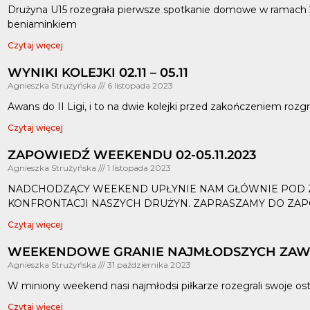
Drużyna U15 rozegrała pierwsze spotkanie domowe w ramach 2 K
beniaminkiem
Czytaj więcej
WYNIKI KOLEJKI 02.11 – 05.11
Agnieszka Strużyńska
6 listopada 2023
Awans do II Ligi, i to na dwie kolejki przed zakończeniem rozg
Czytaj więcej
ZAPOWIEDŹ WEEKENDU 02-05.11.2023
Agnieszka Strużyńska
1 listopada 2023
NADCHODZĄCY WEEKEND UPŁYNIE NAM GŁÓWNIE POD
KONFRONTACJI NASZYCH DRUŻYN. ZAPRASZAMY DO ZAP
Czytaj więcej
WEEKENDOWE GRANIE NAJMŁODSZYCH ZA
Agnieszka Strużyńska
31 października 2023
W miniony weekend nasi najmłodsi piłkarze rozegrali swoje os
Czytaj więcej