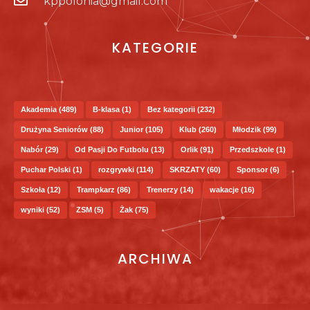
kppolonia@gmail.com
KATEGORIE
Akademia
(489)
B-klasa
(1)
Bez kategorii
(232)
Drużyna Seniorów
(88)
Junior
(105)
Klub
(260)
Młodzik
(99)
Nabór
(29)
Od Pasji Do Futbolu
(13)
Orlik
(91)
Przedszkole
(1)
Puchar Polski
(1)
rozgrywki
(114)
SKRZATY
(60)
Sponsor
(6)
Szkoła
(12)
Trampkarz
(86)
Trenerzy
(14)
wakacje
(16)
wyniki
(52)
ZSM
(5)
Żak
(75)
ARCHIWA