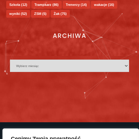
Szkoła
(12)
Trampkarz
(86)
Trenerzy
(14)
wakacje
(16)
wyniki
(52)
ZSM
(5)
Żak
(75)
ARCHIWA
Cenimy Twoją prywatność