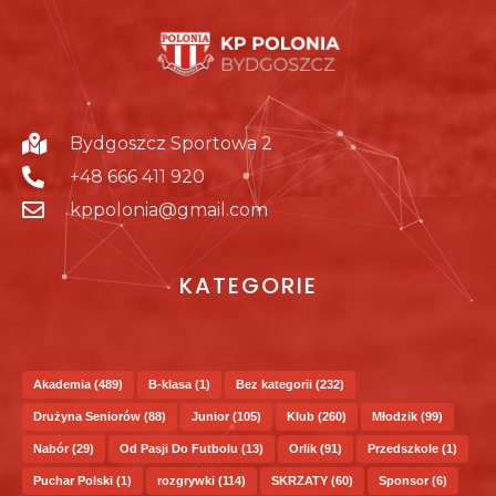
Bydgoszcz Sportowa 2
+48 666 411 920
kppolonia@gmail.com
KATEGORIE
Akademia
(489)
B-klasa
(1)
Bez kategorii
(232)
Drużyna Seniorów
(88)
Junior
(105)
Klub
(260)
Młodzik
(99)
Nabór
(29)
Od Pasji Do Futbolu
(13)
Orlik
(91)
Przedszkole
(1)
Puchar Polski
(1)
rozgrywki
(114)
SKRZATY
(60)
Sponsor
(6)