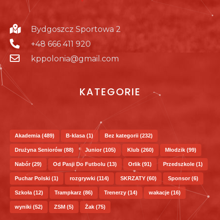
Bydgoszcz Sportowa 2
+48 666 411 920
kppolonia@gmail.com
KATEGORIE
Akademia
(489)
B-klasa
(1)
Bez kategorii
(232)
Drużyna Seniorów
(88)
Junior
(105)
Klub
(260)
Młodzik
(99)
Nabór
(29)
Od Pasji Do Futbolu
(13)
Orlik
(91)
Przedszkole
(1)
Puchar Polski
(1)
rozgrywki
(114)
SKRZATY
(60)
Sponsor
(6)
Szkoła
(12)
Trampkarz
(86)
Trenerzy
(14)
wakacje
(16)
wyniki
(52)
ZSM
(5)
Żak
(75)