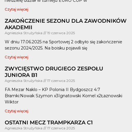
niedzielę udział w turnieju EURO CUP w
Czytaj więcej
ZAKOŃCZENIE SEZONU DLA ZAWODNIKÓW
AKADEMII
Agnieszka Strużyńska
19 czerwca 2025
W dniu 17.06.2025 na Sportowej 2 odbyło się zakończenie
sezonu 2024/2025. Na boisku pojawili się
Czytaj więcej
ZWYCIĘSTWO DRUGIEGO ZESPOŁU
JUNIORA B1
Agnieszka Strużyńska
17 czerwca 2025
FA Mezar Naklo – KP Polonia II Bydgoszcz 4:7
Bramki:Nowak Szymon x3Ignatowski Kornel x2Łaznowski
Wiktor
Czytaj więcej
OSTATNI MECZ TRAMPKARZA C1
Agnieszka Strużyńska
17 czerwca 2025