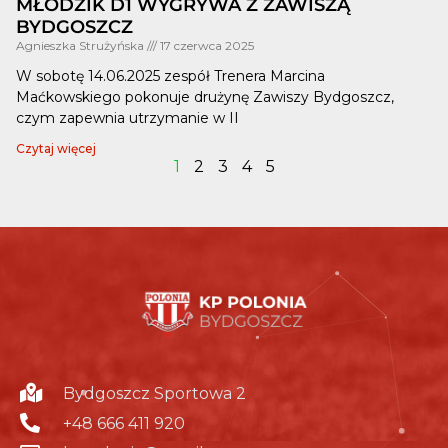
MŁODZIK D1 WYGRYWA Z ZAWISZĄ
BYDGOSZCZ
Agnieszka Strużyńska
17 czerwca 2025
W sobotę 14.06.2025 zespół Trenera Marcina
Maćkowskiego pokonuje drużynę Zawiszy Bydgoszcz,
czym zapewnia utrzymanie w II
Czytaj więcej
1
2
3
4
5
Bydgoszcz Sportowa 2
+48 666 411 920