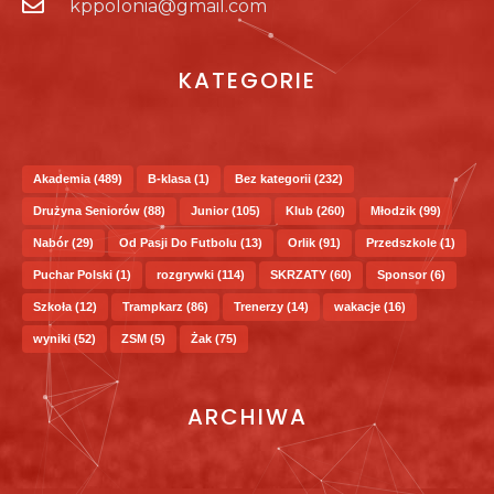
kppolonia@gmail.com
KATEGORIE
Akademia
(489)
B-klasa
(1)
Bez kategorii
(232)
Drużyna Seniorów
(88)
Junior
(105)
Klub
(260)
Młodzik
(99)
Nabór
(29)
Od Pasji Do Futbolu
(13)
Orlik
(91)
Przedszkole
(1)
Puchar Polski
(1)
rozgrywki
(114)
SKRZATY
(60)
Sponsor
(6)
Szkoła
(12)
Trampkarz
(86)
Trenerzy
(14)
wakacje
(16)
wyniki
(52)
ZSM
(5)
Żak
(75)
ARCHIWA