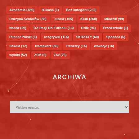
Akademia
(489)
B-klasa
(1)
Bez kategorii
(232)
Drużyna Seniorów
(88)
Junior
(105)
Klub
(260)
Młodzik
(99)
Nabór
(29)
Od Pasji Do Futbolu
(13)
Orlik
(91)
Przedszkole
(1)
Puchar Polski
(1)
rozgrywki
(114)
SKRZATY
(60)
Sponsor
(6)
Szkoła
(12)
Trampkarz
(86)
Trenerzy
(14)
wakacje
(16)
wyniki
(52)
ZSM
(5)
Żak
(75)
ARCHIWA