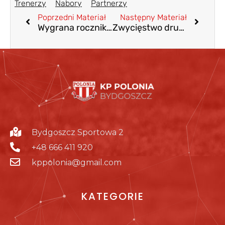
Trenerzy
Nabory
Partnerzy
Poprzedni Materiał
Następny Materiał
Wygrana rocznika 2014 w Lidze Młodzika
Zwycięstwo drugiego zespołu Juniora B1
Bydgoszcz Sportowa 2
+48 666 411 920
kppolonia@gmail.com
KATEGORIE