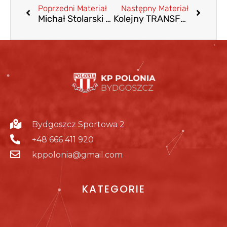
Poprzedni Materiał
Następny Materiał
Michał Stolarski nowym trenerem pierwszej drużyny!
Kolejny TRANSFER przy Sportowej
Bydgoszcz Sportowa 2
+48 666 411 920
kppolonia@gmail.com
KATEGORIE