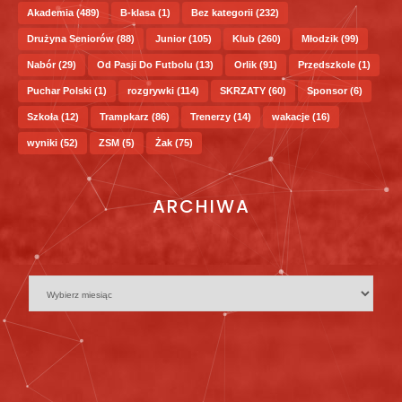
Akademia
(489)
B-klasa
(1)
Bez kategorii
(232)
Drużyna Seniorów
(88)
Junior
(105)
Klub
(260)
Młodzik
(99)
Nabór
(29)
Od Pasji Do Futbolu
(13)
Orlik
(91)
Przedszkole
(1)
Puchar Polski
(1)
rozgrywki
(114)
SKRZATY
(60)
Sponsor
(6)
Szkoła
(12)
Trampkarz
(86)
Trenerzy
(14)
wakacje
(16)
wyniki
(52)
ZSM
(5)
Żak
(75)
ARCHIWA