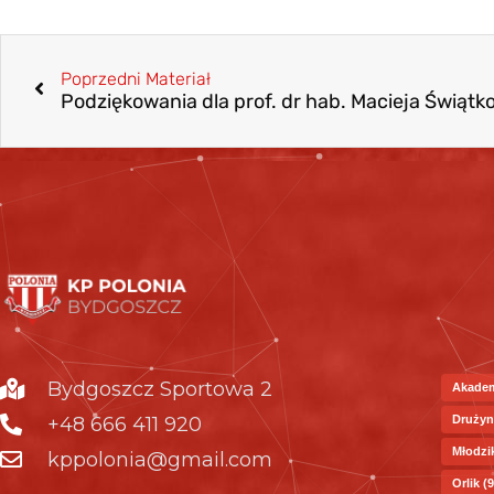
Poprzedni Materiał
Podziękowania dla prof. dr hab. Macieja Świąt
Bydgoszcz Sportowa 2
Akade
+48 666 411 920
Drużyn
Młodzi
kppolonia@gmail.com
Orlik
(9