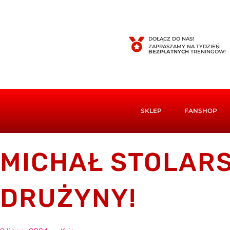
DOŁĄCZ DO NAS!
ZAPRASZAMY NA TYDZIEŃ
BEZPŁATNYCH
TRENINGÓW!
SKLEP
FANSHOP
MICHAŁ STOLAR
DRUŻYNY!