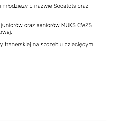
i i młodzieży o nazwie Socatots oraz
le juniorów oraz seniorów MUKS CWZS
owej.
cy trenerskiej na szczeblu dziecięcym,