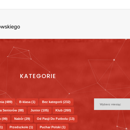
kowskiego
KATEGORIE
mia
(489)
B-klasa
(1)
Bez kategorii
(232)
a Seniorów
(88)
Junior
(105)
Klub
(260)
k
(99)
Nabór
(29)
Od Pasji Do Futbolu
(13)
1)
Przedszkole
(1)
Puchar Polski
(1)