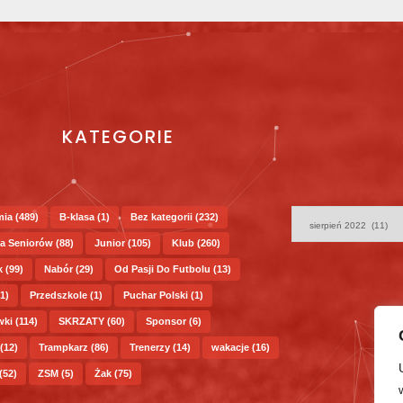
KATEGORIE
mia
(489)
B-klasa
(1)
Bez kategorii
(232)
a Seniorów
(88)
Junior
(105)
Klub
(260)
k
(99)
Nabór
(29)
Od Pasji Do Futbolu
(13)
1)
Przedszkole
(1)
Puchar Polski
(1)
wki
(114)
SKRZATY
(60)
Sponsor
(6)
(12)
Trampkarz
(86)
Trenerzy
(14)
wakacje
(16)
(52)
ZSM
(5)
Żak
(75)