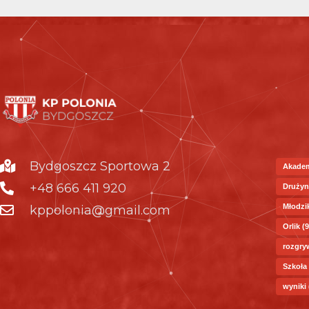
Bydgoszcz Sportowa 2
Akade
+48 666 411 920
Drużyn
Młodzi
kppolonia@gmail.com
Orlik
(9
rozgry
Szkoła
wyniki