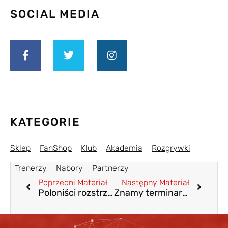
SOCIAL MEDIA
KATEGORIE
Sklep
FanShop
Klub
Akademia
Rozgrywki
Trenerzy
Nabory
Partnerzy
Poprzedni Materiał
Następny Materiał
Poloniści rozstrzelali się na wyjeździe i przerwali serię porażek
Znamy terminarz klasy okręgowej