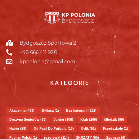
Bydgoszcz Sportowa 2
+48 666 411 920
kppolonia@gmail.com
KATEGORIE
Akademia
(489)
B-klasa
(1)
Bez kategorii
(232)
Drużyna Seniorów
(88)
Junior
(105)
Klub
(260)
Młodzik
(99)
Nabór
(29)
Od Pasji Do Futbolu
(13)
Orlik
(91)
Przedszkole
(1)
Puchar Polski
(1)
rozgrywki
(114)
SKRZATY
(60)
Sponsor
(6)