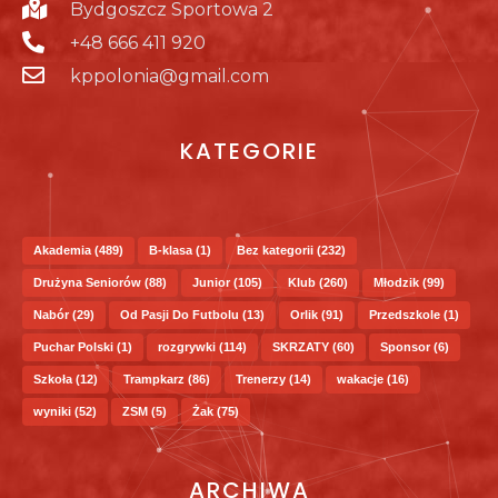
Bydgoszcz Sportowa 2
+48 666 411 920
kppolonia@gmail.com
KATEGORIE
Akademia
(489)
B-klasa
(1)
Bez kategorii
(232)
Drużyna Seniorów
(88)
Junior
(105)
Klub
(260)
Młodzik
(99)
Nabór
(29)
Od Pasji Do Futbolu
(13)
Orlik
(91)
Przedszkole
(1)
Puchar Polski
(1)
rozgrywki
(114)
SKRZATY
(60)
Sponsor
(6)
Szkoła
(12)
Trampkarz
(86)
Trenerzy
(14)
wakacje
(16)
wyniki
(52)
ZSM
(5)
Żak
(75)
ARCHIWA