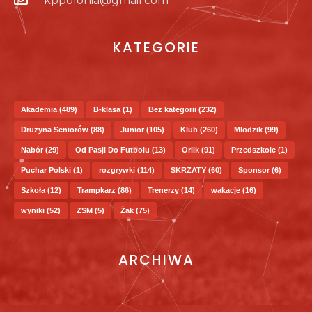
kppolonia@gmail.com
KATEGORIE
Akademia
(489)
B-klasa
(1)
Bez kategorii
(232)
Drużyna Seniorów
(88)
Junior
(105)
Klub
(260)
Młodzik
(99)
Nabór
(29)
Od Pasji Do Futbolu
(13)
Orlik
(91)
Przedszkole
(1)
Puchar Polski
(1)
rozgrywki
(114)
SKRZATY
(60)
Sponsor
(6)
Szkoła
(12)
Trampkarz
(86)
Trenerzy
(14)
wakacje
(16)
wyniki
(52)
ZSM
(5)
Żak
(75)
ARCHIWA