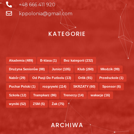
+48 666 411 920
kppolonia@gmail.com
KATEGORIE
Akademia
(489)
B-klasa
(1)
Bez kategorii
(232)
Drużyna Seniorów
(88)
Junior
(105)
Klub
(260)
Młodzik
(99)
Nabór
(29)
Od Pasji Do Futbolu
(13)
Orlik
(91)
Przedszkole
(1)
Puchar Polski
(1)
rozgrywki
(114)
SKRZATY
(60)
Sponsor
(6)
Szkoła
(12)
Trampkarz
(86)
Trenerzy
(14)
wakacje
(16)
wyniki
(52)
ZSM
(5)
Żak
(75)
ARCHIWA