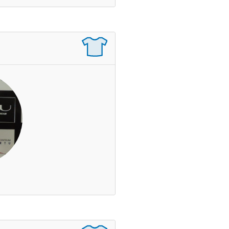
Brzemiński Marcin
Zagrane mecze
Czas na boisku
Wynik
Asysty
Czerwone / Żółte kartki