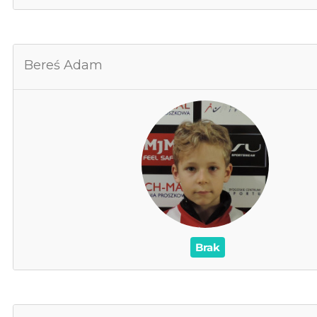
Bereś Adam
B
0
Za
0
Cz
0
0
/
Czerwone /
0
0
Brak