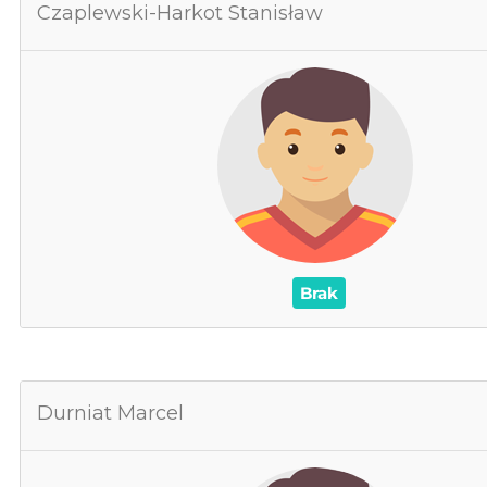
Czaplewski-Harkot Stanisław
Czaplewski-Harko
0
Za
0
Cz
0
0
/
Czerwone /
0
0
Brak
Durniat Marcel
Dur
0
Za