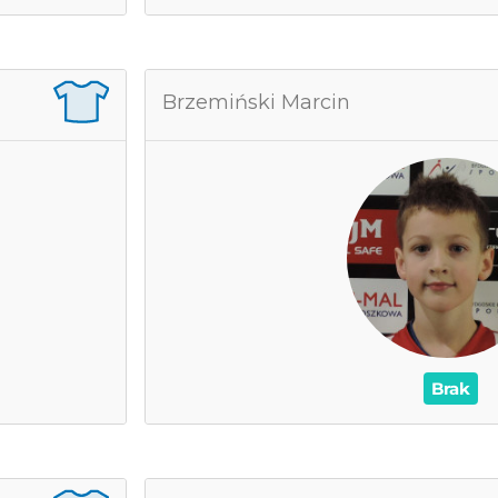
ereś Adam
Brzemiński Marcin
0
grane mecze
0
as na boisku
0
Wynik
0
Asysty
 Żółte kartki
/
0
0
Brak