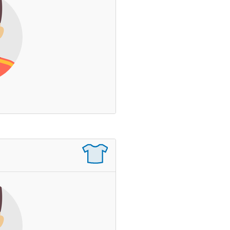
Czas na boisku
Wynik
Asysty
Czerwone / Żółte kartki
Krug Cezary
Zagrane mecze
Czas na boisku