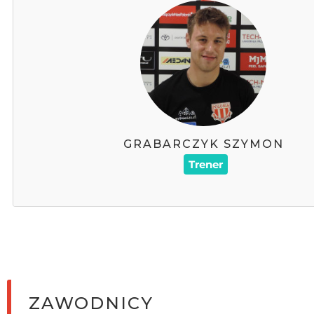
GRABARCZYK SZYMON
GRABARCZYK SZYMON
728275017
Trener
Telefon :
szymongrabarczyk13@wp.pl
ZAWODNICY