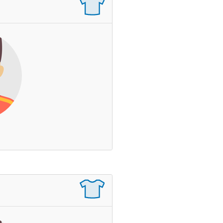
Dontsov Oleksandr
Zagrane mecze
Czas na boisku
Wynik
Asysty
Czerwone / Żółte kartki
Długołęcki Wojciech
Zagrane mecze