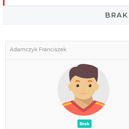
BRAK
Adamczyk Franciszek
Adamczyk 
0
Za
0
Cz
0
0
/
Czerwone /
0
0
Brak