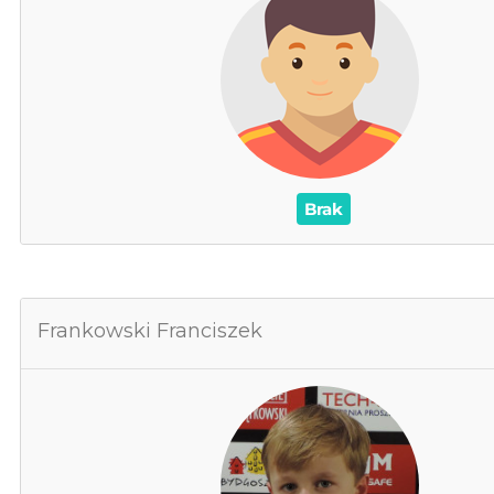
0
Cz
0
0
/
Czerwone /
0
0
Brak
Frankowski Franciszek
Frankowski
0
Za
0
Cz