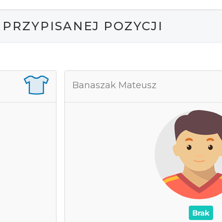
 PRZYPISANEJ POZYCJI
Franciszek
Banaszak Mateusz
1
grane mecze
0
as na boisku
0
Wynik
0
Asysty
 Żółte kartki
/
0
0
Brak