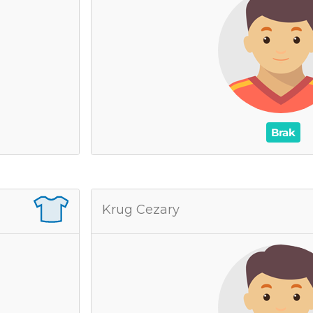
0
as na boisku
0
Wynik
0
Asysty
 Żółte kartki
/
0
0
Brak
 Franciszek
Krug Cezary
0
grane mecze
0
as na boisku