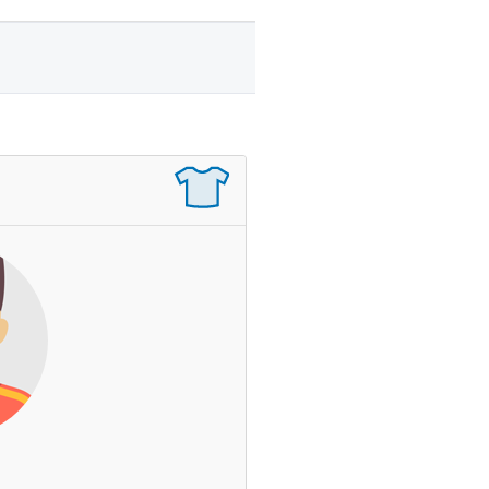
Banaszak Mateusz
Zagrane mecze
Czas na boisku
Wynik
Asysty
Czerwone / Żółte kartki