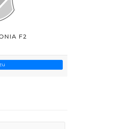
ONIA F2
zu