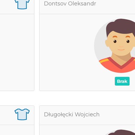
t Stanisław
Dontsov Oleksandr
0
grane mecze
0
as na boisku
0
Wynik
0
Asysty
 Żółte kartki
/
0
0
Brak
niat Marcel
Długołęcki Wojciech
0
grane mecze