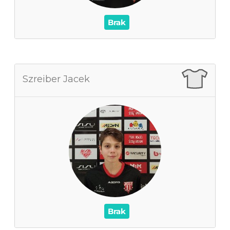
/
Czerwone / Żółte kartki
0
0
Brak
Szreiber Jacek
Szreiber Jacek
0
Zagrane mecze
0
Czas na boisku
0
Wynik
0
Asysty
/
Czerwone / Żółte kartki
0
0
Brak