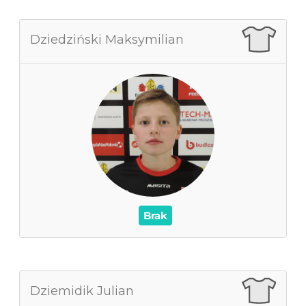
Dziedziński Maksymilian
Dziedziński Maksymilian
0
Zagrane mecze
0
Czas na boisku
0
Wynik
0
Asysty
/
Czerwone / Żółte kartki
0
0
Brak
Dziemidik Julian
Dziemidik Julian