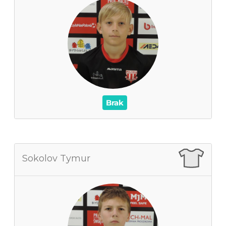
0
Zagrane mecze
0
Czas na boisku
0
Wynik
0
Asysty
/
Czerwone / Żółte kartki
0
0
Brak
Sokolov Tymur
Sokolov Tymur
0
Zagrane mecze
0
Czas na boisku