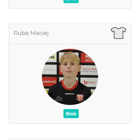
Ruba Maciej
Ruba Maciej
0
Zagrane mecze
0
Czas na boisku
0
Wynik
0
Asysty
/
Czerwone / Żółte kartki
0
0
Brak