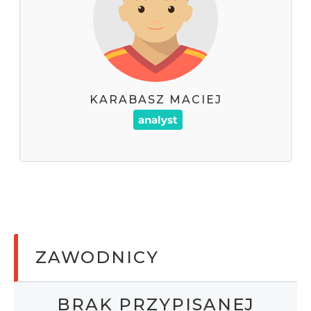
KARABASZ MACIEJ
KARABASZ MACIEJ
602727781
analyst
Telefon :
maciej.karabasz@gmail.com
ZAWODNICY
BRAK PRZYPISANEJ