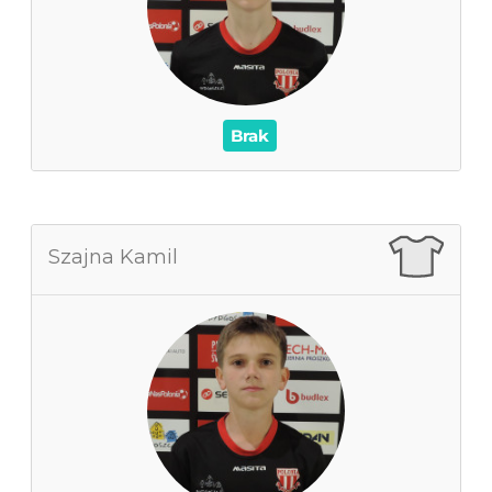
0
Wynik
0
Asysty
/
Czerwone / Żółte kartki
0
0
Brak
Szajna Kamil
Szajna Kamil
0
Zagrane mecze
0
Czas na boisku
0
Wynik
0
Asysty