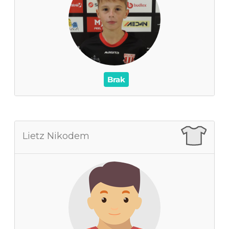
0
Czas na boisku
0
Wynik
0
Asysty
/
Czerwone / Żółte kartki
0
0
Brak
Lietz Nikodem
Lietz Nikodem
0
Zagrane mecze
0
Czas na boisku
0
Wynik