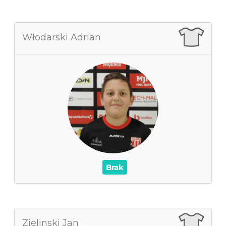
Włodarski Adrian
Włodarski Adrian
0
Zagrane mecze
0
Czas na boisku
0
Wynik
0
Asysty
/
Czerwone / Żółte kartki
0
0
Brak
Zielinski Jan
Zielinski Jan