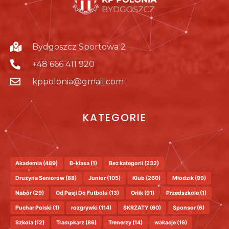
Bydgoszcz Sportowa 2
+48 666 411 920
kppolonia@gmail.com
KATEGORIE
Akademia
(489)
B-klasa
(1)
Bez kategorii
(232)
Drużyna Seniorów
(88)
Junior
(105)
Klub
(260)
Młodzik
(99)
Nabór
(29)
Od Pasji Do Futbolu
(13)
Orlik
(91)
Przedszkole
(1)
Puchar Polski
(1)
rozgrywki
(114)
SKRZATY
(60)
Sponsor
(6)
Szkoła
(12)
Trampkarz
(86)
Trenerzy
(14)
wakacje
(16)