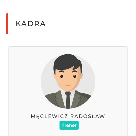
KADRA
MĘCLEWICZ RADOSŁAW
MĘCLEWICZ RADOSŁAW
797055512
Trener
Telefon :
radoslaw.meclewicz@gmail.com