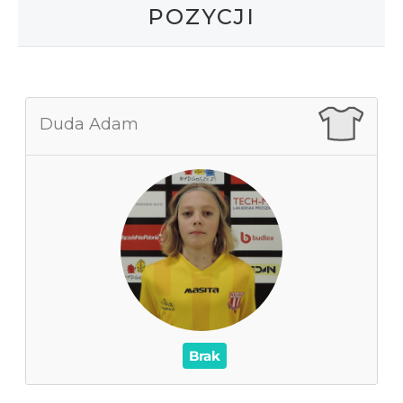
POZYCJI
Duda Adam
Duda Adam
0
Zagrane mecze
0
Czas na boisku
0
Wynik
0
Asysty
/
Czerwone / Żółte kartki
0
0
Brak