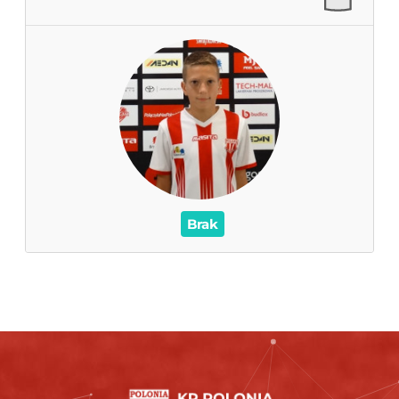
0
Zagrane mecze
0
Czas na boisku
0
Wynik
0
Asysty
/
Czerwone / Żółte kartki
0
0
Brak