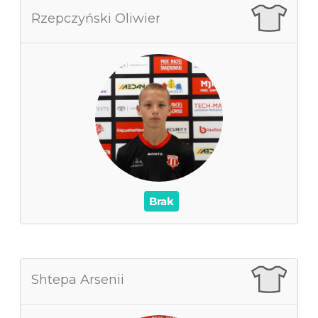
Rzepczyński Oliwier
Rzepczyński Oliwier
0
Zagrane mecze
0
Czas na boisku
0
Wynik
0
Asysty
/
Czerwone / Żółte kartki
0
0
Brak
Shtepa Arsenii
Shtepa Arsenii