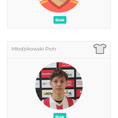
0
Asysty
/
Czerwone / Żółte kartki
0
0
Brak
Młodzikowski Piotr
Młodzikowski Piotr
0
Zagrane mecze
0
Czas na boisku
0
Wynik
0
Asysty
/
Czerwone / Żółte kartki
0
0
Brak