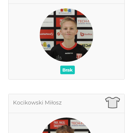
0
Zagrane mecze
0
Czas na boisku
0
Wynik
0
Asysty
/
Czerwone / Żółte kartki
0
0
Brak
Kocikowski Miłosz
Kocikowski Miłosz
0
Zagrane mecze