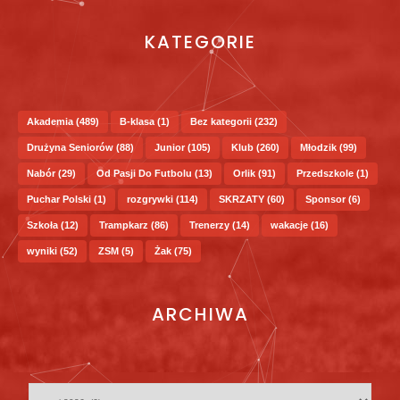
KATEGORIE
Akademia
(489)
B-klasa
(1)
Bez kategorii
(232)
Drużyna Seniorów
(88)
Junior
(105)
Klub
(260)
Młodzik
(99)
Nabór
(29)
Od Pasji Do Futbolu
(13)
Orlik
(91)
Przedszkole
(1)
Puchar Polski
(1)
rozgrywki
(114)
SKRZATY
(60)
Sponsor
(6)
Szkoła
(12)
Trampkarz
(86)
Trenerzy
(14)
wakacje
(16)
wyniki
(52)
ZSM
(5)
Żak
(75)
ARCHIWA