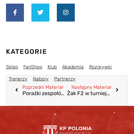
KATEGORIE
Sklep
FanShop
Klub
Akademia
Rozgrywki
Trenerzy
Nabory
Partnerzy
Poprzedni Materiał
Następny Materiał
Porażki zespołów Juniora Młodszego B1 w ligach
Żak F2 w turnieju OPDF