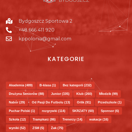
Bydgoszcz Sportowa 2
+48 666 411 920
kppolonia@gmail.com
KATEGORIE
Akademia
(489)
B-klasa
(1)
Bez kategorii
(232)
Drużyna Seniorów
(88)
Junior
(105)
Klub
(260)
Młodzik
(99)
Nabór
(29)
Od Pasji Do Futbolu
(13)
Orlik
(91)
Przedszkole
(1)
Puchar Polski
(1)
rozgrywki
(114)
SKRZATY
(60)
Sponsor
(6)
Szkoła
(12)
Trampkarz
(86)
Trenerzy
(14)
wakacje
(16)
wyniki
(52)
ZSM
(5)
Żak
(75)