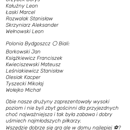
Kałużny Leon
Łaski Marcel
Rozwalak Stanisław
Skrzyniarz Aleksander
Wełnowski Leon
Polonia Bydgoszcz ⚪ Biali:
Borkowski Jan
Książkiewicz Franciszek
Kwieciszewski Mateusz
Leśniakiewicz Stanisław
Olesiak Kacper
Tyszecki Mikołaj
Wołejko Michał
Obie nasze drużyny zaprezentowały wysoki
poziom i nie byli zbyt gościnni dla przyjezdnych
choć najważniejsza i tak była zabawa i dobry
uśmiech najmłodszych piłkarzy.
Wszędzie dobrze się gra ale w domu najlepiej ⚽️?