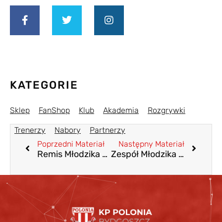
KATEGORIE
Sklep
FanShop
Klub
Akademia
Rozgrywki
Trenerzy
Nabory
Partnerzy
Poprzedni Materiał
Następny Materiał
Remis Młodzika D1, przegrana Trampkarza C2
Zespół Młodzika D1 wygrywa „Norkowski Cup”