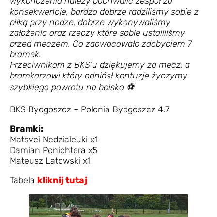
wykończenia należy pochwalić zespół za
konsekwencje, bardzo dobrze radziliśmy sobie z
piłką przy nodze, dobrze wykonywaliśmy
założenia oraz rzeczy które sobie ustaliliśmy
przed meczem. Co zaowocowało zdobyciem 7
bramek.
Przeciwnikom z BKS’u dziękujemy za mecz, a
bramkarzowi który odniósł kontuzje życzymy
szybkiego powrotu na boisko ⚽
BKS Bydgoszcz – Polonia Bydgoszcz 4:7
Bramki:
Matsvei Nedzialeuki x1
Damian Ponichtera x5
Mateusz Latowski x1
Tabela
kliknij tutaj