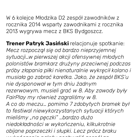
W 6 kolejce Młodzika D2 zespół zawodników z
rocznika 2014 wsparty zawodnikami z rocznika
2013 wygrywa mecz z BKS Bydgoszcz.
Trener Patryk Jasiński
relacjonuje spotkanie:
Mecz rozpoczął się od bardzo nieprzyjemnej
sytuacji…w pierwszej akcji ofensywnej młodych
polonistów bramkarz drużyny przeciwnej podczas
próby złapania piłki nienaturalnie wykręcił kolano i
musiała go zabrać karetka. Jako, że zespół BKS’u
nie dysponował w
tym dniu żadnym
rezerwowym, musieli grać w 8. Aby zawody były
FairPlay my również zagraliśmy w 8.
A co do meczu… pomimo 7 zdobytych bramek był
to festiwal niewykorzystanych sytuacji których
mieliśmy „na pęczki” …bardzo dużo
niedokładności w wykończeniu, kilkukrotnie
obijane poprzeczki i słupki. Lecz prócz braku