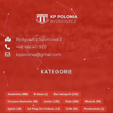
Bydgoszcz Sportowa 2
+48 666 411 920
kppolonia@gmail.com
KATEGORIE
Akademia
(489)
B-klasa
(1)
Bez kategorii
(232)
Drużyna Seniorów
(88)
Junior
(105)
Klub
(260)
Młodzik
(99)
Nabór
(29)
Od Pasji Do Futbolu
(13)
Orlik
(91)
Przedszkole
(1)