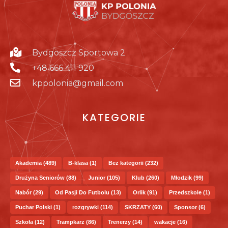
Bydgoszcz Sportowa 2
+48 666 411 920
kppolonia@gmail.com
KATEGORIE
Akademia
(489)
B-klasa
(1)
Bez kategorii
(232)
Drużyna Seniorów
(88)
Junior
(105)
Klub
(260)
Młodzik
(99)
Nabór
(29)
Od Pasji Do Futbolu
(13)
Orlik
(91)
Przedszkole
(1)
Puchar Polski
(1)
rozgrywki
(114)
SKRZATY
(60)
Sponsor
(6)
Szkoła
(12)
Trampkarz
(86)
Trenerzy
(14)
wakacje
(16)