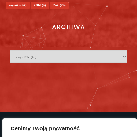
wyniki
(52)
ZSM
(5)
Żak
(75)
ARCHIWA
Cenimy Twoją prywatność