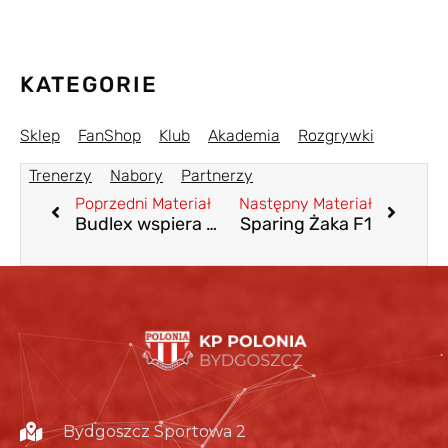
KATEGORIE
Sklep
FanShop
Klub
Akademia
Rozgrywki
Trenerzy
Nabory
Partnerzy
Poprzedni Materiał
Następny Materiał
Budlex wspiera Skrzaty
Sparing Żaka F1
Bydgoszcz Sportowa 2