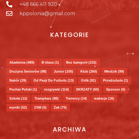
+48 666 411 920
kppolonia@gmail.com
KATEGORIE
Akademia
(489)
B-klasa
(1)
Bez kategorii
(232)
Drużyna Seniorów
(88)
Junior
(105)
Klub
(260)
Młodzik
(99)
Nabór
(29)
Od Pasji Do Futbolu
(13)
Orlik
(91)
Przedszkole
(1)
Puchar Polski
(1)
rozgrywki
(114)
SKRZATY
(60)
Sponsor
(6)
Szkoła
(12)
Trampkarz
(86)
Trenerzy
(14)
wakacje
(16)
wyniki
(52)
ZSM
(5)
Żak
(75)
ARCHIWA