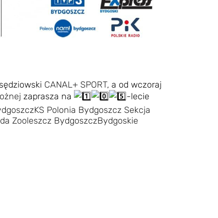
t sędziowski
CANAL+ SPORT
, a od wczoraj
ożnej
zaprasza na
-lecie
ydgoszcz
KS Polonia Bydgoszcz Sekcja
da Zooleszcz Bydgoszcz
Bydgoskie