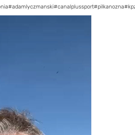
nia
#adamlyczmanski
#canalplussport
#pilkanozna
#kp