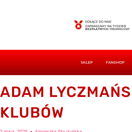
DOŁĄCZ DO NAS!
ZAPRASZAMY NA TYDZIEŃ
BEZPŁATNYCH
TRENINGÓW!
SKLEP
FANSHOP
ADAM LYCZMAŃSK
KLUBÓW
2 maja, 2025
Agnieszka Strużyńska