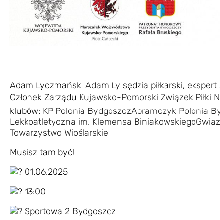
Adam Lyczmański
Adam Ly
sędzia piłkarski, eksper
Członek Zarządu
Kujawsko-Pomorski Związek Piłki N
klubów:
KP Polonia Bydgoszcz
Abramczyk Polonia B
Lekkoatletyczna im. Klemensa Biniakowskiego
Gwiaz
Towarzystwo Wioślarskie
Musisz tam być!
01.06.2025
13:00
S
portowa 2 Bydgoszcz