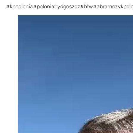
#kppolonia
#poloniabydgoszcz
#btw
#abramczykpolo