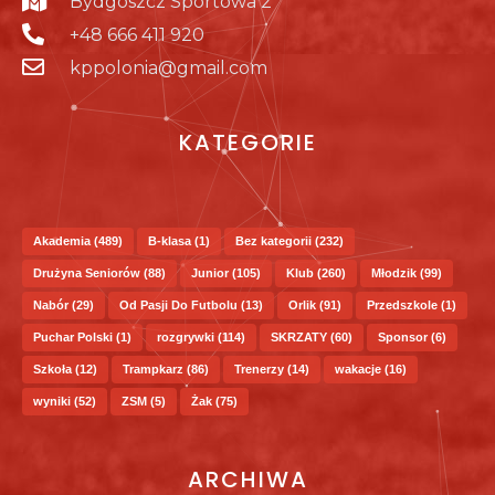
Bydgoszcz Sportowa 2
+48 666 411 920
kppolonia@gmail.com
KATEGORIE
Akademia
(489)
B-klasa
(1)
Bez kategorii
(232)
Drużyna Seniorów
(88)
Junior
(105)
Klub
(260)
Młodzik
(99)
Nabór
(29)
Od Pasji Do Futbolu
(13)
Orlik
(91)
Przedszkole
(1)
Puchar Polski
(1)
rozgrywki
(114)
SKRZATY
(60)
Sponsor
(6)
Szkoła
(12)
Trampkarz
(86)
Trenerzy
(14)
wakacje
(16)
wyniki
(52)
ZSM
(5)
Żak
(75)
ARCHIWA