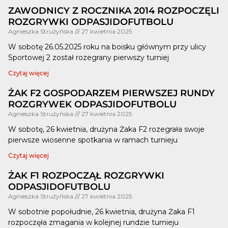
ZAWODNICY Z ROCZNIKA 2014 ROZPOCZĘLI
ROZGRYWKI ODPASJIDOFUTBOLU
Agnieszka Strużyńska
27 kwietnia 2025
W sobotę 26.05.2025 roku na boisku głównym przy ulicy
Sportowej 2 został rozegrany pierwszy turniej
Czytaj więcej
ŻAK F2 GOSPODARZEM PIERWSZEJ RUNDY
ROZGRYWEK ODPASJIDOFUTBOLU
Agnieszka Strużyńska
27 kwietnia 2025
W sobotę, 26 kwietnia, drużyna Żaka F2 rozegrała swoje
pierwsze wiosenne spotkania w ramach turnieju
Czytaj więcej
ŻAK F1 ROZPOCZĄŁ ROZGRYWKI
ODPASJIDOFUTBOLU
Agnieszka Strużyńska
27 kwietnia 2025
W sobotnie popołudnie, 26 kwietnia, drużyna Żaka F1
rozpoczęła zmagania w kolejnej rundzie turnieju