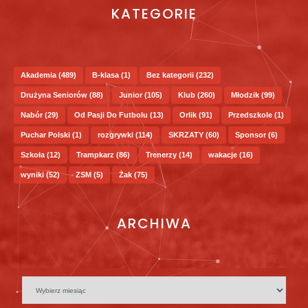
KATEGORIE
Akademia
(489)
B-klasa
(1)
Bez kategorii
(232)
Drużyna Seniorów
(88)
Junior
(105)
Klub
(260)
Młodzik
(99)
Nabór
(29)
Od Pasji Do Futbolu
(13)
Orlik
(91)
Przedszkole
(1)
Puchar Polski
(1)
rozgrywki
(114)
SKRZATY
(60)
Sponsor
(6)
Szkoła
(12)
Trampkarz
(86)
Trenerzy
(14)
wakacje
(16)
wyniki
(52)
ZSM
(5)
Żak
(75)
ARCHIWA