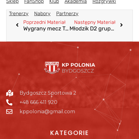
Sklep
FanShop
Klub
Akademia
Rozgrywki
Trenerzy
Nabory
Partnerzy
Poprzedni Materiał
Następny Materiał
Wygrany mecz Trampkarza C2 z AP Reissa Inowrocław
Młodzik D2 grupa popołudniowa przegrywa mecz z Wisłą Fordon
Bydgoszcz Sportowa 2
+48 666 411 920
kppolonia@gmail.com
KATEGORIE