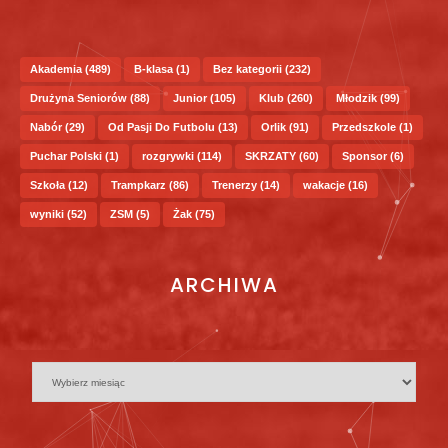
Akademia
(489)
B-klasa
(1)
Bez kategorii
(232)
Drużyna Seniorów
(88)
Junior
(105)
Klub
(260)
Młodzik
(99)
Nabór
(29)
Od Pasji Do Futbolu
(13)
Orlik
(91)
Przedszkole
(1)
Puchar Polski
(1)
rozgrywki
(114)
SKRZATY
(60)
Sponsor
(6)
Szkoła
(12)
Trampkarz
(86)
Trenerzy
(14)
wakacje
(16)
wyniki
(52)
ZSM
(5)
Żak
(75)
ARCHIWA