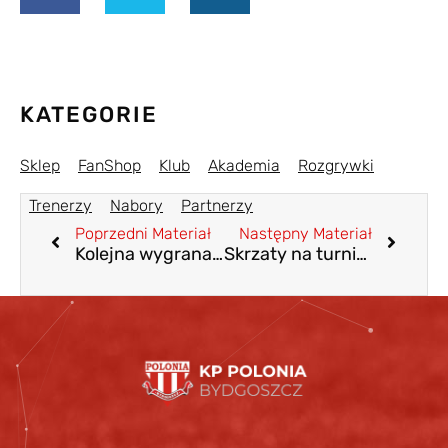
KATEGORIE
Sklep
FanShop
Klub
Akademia
Rozgrywki
Trenerzy
Nabory
Partnerzy
Poprzedni Materiał
Następny Materiał
Kolejna wygrana Trampkarza C2
Skrzaty na turnieju JUVE CUP