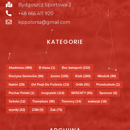
Bydgoszcz Sportowa 2
+48 666 411 920
kppolonia@gmail.com
KATEGORIE
Akademia
(489)
B-klasa
(1)
Bez kategorii
(232)
Drużyna Seniorów
(88)
Junior
(105)
Klub
(260)
Młodzik
(99)
Nabór
(29)
Od Pasji Do Futbolu
(13)
Orlik
(91)
Przedszkole
(1)
Puchar Polski
(1)
rozgrywki
(114)
SKRZATY
(60)
Sponsor
(6)
Szkoła
(12)
Trampkarz
(86)
Trenerzy
(14)
wakacje
(16)
wyniki
(52)
ZSM
(5)
Żak
(75)