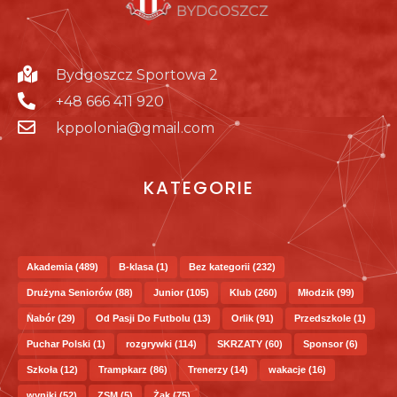
Bydgoszcz Sportowa 2
+48 666 411 920
kppolonia@gmail.com
KATEGORIE
Akademia
(489)
B-klasa
(1)
Bez kategorii
(232)
Drużyna Seniorów
(88)
Junior
(105)
Klub
(260)
Młodzik
(99)
Nabór
(29)
Od Pasji Do Futbolu
(13)
Orlik
(91)
Przedszkole
(1)
Puchar Polski
(1)
rozgrywki
(114)
SKRZATY
(60)
Sponsor
(6)
Szkoła
(12)
Trampkarz
(86)
Trenerzy
(14)
wakacje
(16)
wyniki
(52)
ZSM
(5)
Żak
(75)