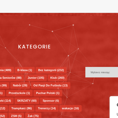
KATEGORIE
mia
(489)
B-klasa
(1)
Bez kategorii
(232)
a Seniorów
(88)
Junior
(105)
Klub
(260)
k
(99)
Nabór
(29)
Od Pasji Do Futbolu
(13)
1)
Przedszkole
(1)
Puchar Polski
(1)
wki
(114)
SKRZATY
(60)
Sponsor
(6)
(12)
Trampkarz
(86)
Trenerzy
(14)
wakacje
(16)
(52)
ZSM
(5)
Żak
(75)