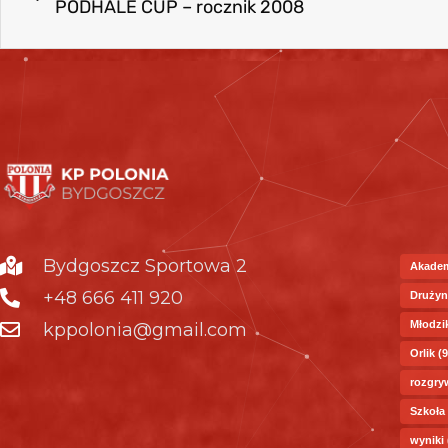
PODHALE CUP – rocznik 2008
Bydgoszcz Sportowa 2
Akade
+48 666 411 920
Drużyn
Młodzi
kppolonia@gmail.com
Orlik
(9
rozgry
Szkoła
wyniki