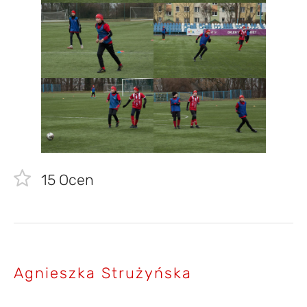
15
Ocen
Agnieszka Strużyńska