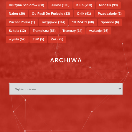
Drużyna Seniorów
(88)
Junior
(105)
Klub
(260)
Młodzik
(99)
Nabór
(29)
Od Pasji Do Futbolu
(13)
Orlik
(91)
Przedszkole
(1)
Puchar Polski
(1)
rozgrywki
(114)
SKRZATY
(60)
Sponsor
(6)
Szkoła
(12)
Trampkarz
(86)
Trenerzy
(14)
wakacje
(16)
wyniki
(52)
ZSM
(5)
Żak
(75)
ARCHIWA