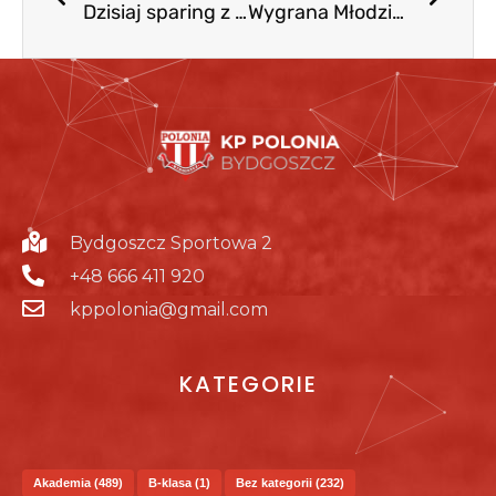
Dzisiaj sparing z Tucholanką Tuchola
Wygrana Młodzika D1 w Kruszwicy
Bydgoszcz Sportowa 2
+48 666 411 920
kppolonia@gmail.com
KATEGORIE
Akademia
(489)
B-klasa
(1)
Bez kategorii
(232)