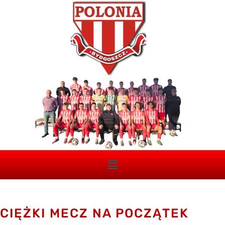
CIĘŻKI MECZ NA POCZĄTEK