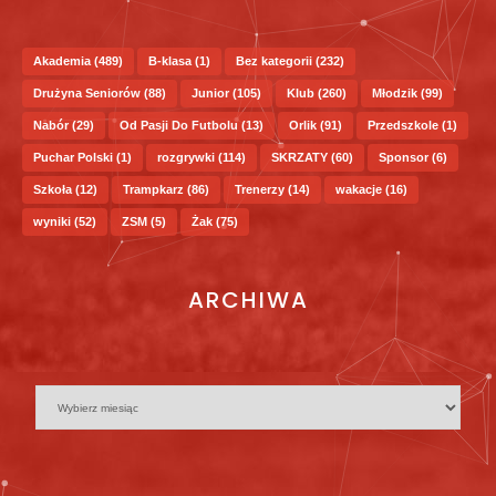
Akademia
(489)
B-klasa
(1)
Bez kategorii
(232)
Drużyna Seniorów
(88)
Junior
(105)
Klub
(260)
Młodzik
(99)
Nabór
(29)
Od Pasji Do Futbolu
(13)
Orlik
(91)
Przedszkole
(1)
Puchar Polski
(1)
rozgrywki
(114)
SKRZATY
(60)
Sponsor
(6)
Szkoła
(12)
Trampkarz
(86)
Trenerzy
(14)
wakacje
(16)
wyniki
(52)
ZSM
(5)
Żak
(75)
ARCHIWA