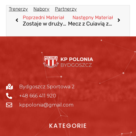
Trenerzy
Nabory
Partnerzy
Poprzedni Materiał
Następny Materiał
Zostaje w drużynie
Mecz z Cuiavią za nami.
Bydgoszcz Sportowa 2
+48 666 411 920
kppolonia@gmail.com
KATEGORIE