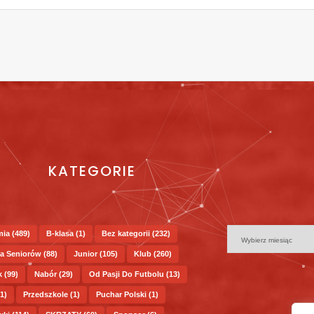
KATEGORIE
mia
(489)
B-klasa
(1)
Bez kategorii
(232)
a Seniorów
(88)
Junior
(105)
Klub
(260)
k
(99)
Nabór
(29)
Od Pasji Do Futbolu
(13)
1)
Przedszkole
(1)
Puchar Polski
(1)