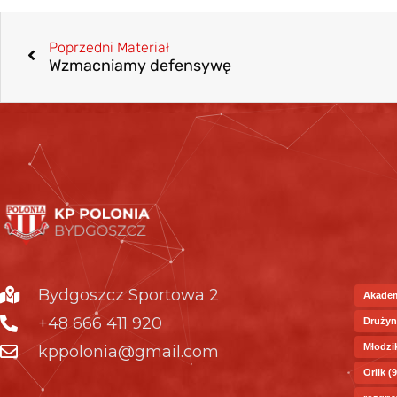
Poprzedni Materiał
Wzmacniamy defensywę
Bydgoszcz Sportowa 2
Akade
+48 666 411 920
Drużyn
Młodzi
kppolonia@gmail.com
Orlik
(9