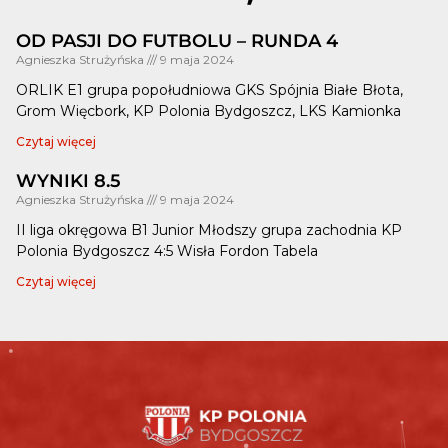
OD PASJI DO FUTBOLU – RUNDA 4
Agnieszka Strużyńska
9 maja 2024
ORLIK E1 grupa popołudniowa GKS Spójnia Białe Błota,
Grom Więcbork, KP Polonia Bydgoszcz, LKS Kamionka
Czytaj więcej
WYNIKI 8.5
Agnieszka Strużyńska
9 maja 2024
II liga okręgowa B1 Junior Młodszy grupa zachodnia KP
Polonia Bydgoszcz 4:5 Wisła Fordon Tabela
Czytaj więcej