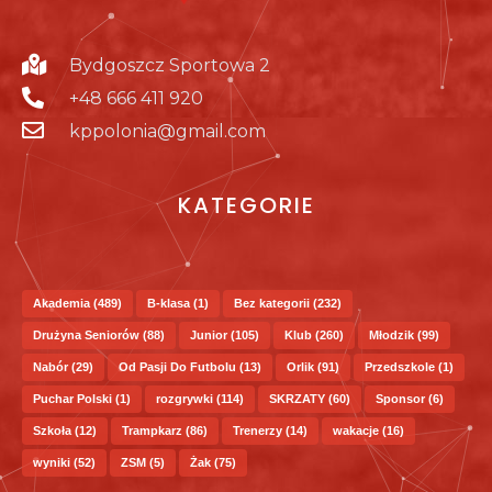
Bydgoszcz Sportowa 2
+48 666 411 920
kppolonia@gmail.com
KATEGORIE
Akademia
(489)
B-klasa
(1)
Bez kategorii
(232)
Drużyna Seniorów
(88)
Junior
(105)
Klub
(260)
Młodzik
(99)
Nabór
(29)
Od Pasji Do Futbolu
(13)
Orlik
(91)
Przedszkole
(1)
Puchar Polski
(1)
rozgrywki
(114)
SKRZATY
(60)
Sponsor
(6)
Szkoła
(12)
Trampkarz
(86)
Trenerzy
(14)
wakacje
(16)
wyniki
(52)
ZSM
(5)
Żak
(75)