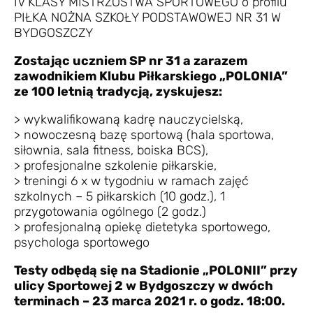
IV KLASY MISTRZOSTWA SPORTOWEGO o profilu
PIŁKA NOŻNA SZKOŁY PODSTAWOWEJ NR 31 W
BYDGOSZCZY
Zostając uczniem SP nr 31 a zarazem
zawodnikiem Klubu Piłkarskiego „POLONIA”
ze 100 letnią tradycją, zyskujesz:
> wykwalifikowaną kadrę nauczycielską,
> nowoczesną bazę sportową (hala sportowa,
siłownia, sala fitness, boiska BCS),
> profesjonalne szkolenie piłkarskie,
> treningi 6 x w tygodniu w ramach zajęć
szkolnych – 5 piłkarskich (10 godz.), 1
przygotowania ogólnego (2 godz.)
> profesjonalną opiekę dietetyka sportowego,
psychologa sportowego
Testy odbędą się na Stadionie „POLONII” przy
ulicy Sportowej 2 w Bydgoszczy w dwóch
terminach – 23 marca 2021 r. o godz. 18:00.