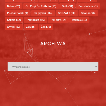
Nabór
(29)
Od Pasji Do Futbolu
(13)
Orlik
(91)
Przedszkole
(1)
Puchar Polski
(1)
rozgrywki
(114)
SKRZATY
(60)
Sponsor
(6)
Szkoła
(12)
Trampkarz
(86)
Trenerzy
(14)
wakacje
(16)
wyniki
(52)
ZSM
(5)
Żak
(75)
ARCHIWA