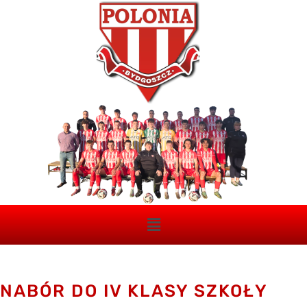
NABÓR DO IV KLASY SZKOŁY