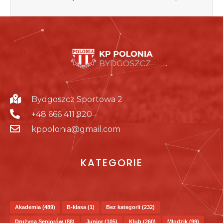
Bydgoszcz Sportowa 2
+48 666 411 920
kppolonia@gmail.com
KATEGORIE
Akademia
(489)
B-klasa
(1)
Bez kategorii
(232)
Drużyna Seniorów
(88)
Junior
(105)
Klub
(260)
Młodzik
(99)