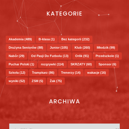
KATEGORIE
Akademia
(489)
B-klasa
(1)
Bez kategorii
(232)
Drużyna Seniorów
(88)
Junior
(105)
Klub
(260)
Młodzik
(99)
Nabór
(29)
Od Pasji Do Futbolu
(13)
Orlik
(91)
Przedszkole
(1)
Puchar Polski
(1)
rozgrywki
(114)
SKRZATY
(60)
Sponsor
(6)
Szkoła
(12)
Trampkarz
(86)
Trenerzy
(14)
wakacje
(16)
wyniki
(52)
ZSM
(5)
Żak
(75)
ARCHIWA